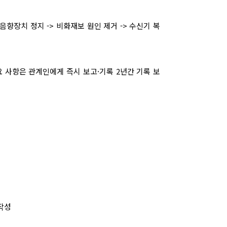
음향장치 정지
->
비화재보 원인 제거
->
수신기 복
요 사항은 관계인에게 즉시 보고
·
기록
2
년간 기록 보
령
작성