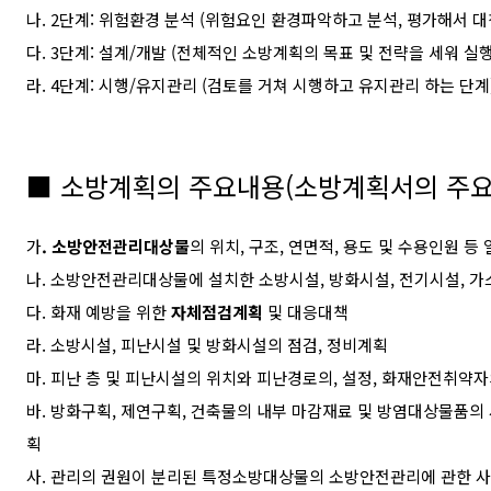
나
. 2
단계
:
위험환경 분석
(
위험요인 환경파악하고 분석
,
평가해서 대
다
. 3
단계
:
설계
/
개발
(
전체적인 소방계획의 목표 및 전략을 세워 실
라
. 4
단계
:
시행
/
유지관리
(
검토를 거쳐 시행하고 유지관리 하는 단계
■
소방계획의 주요내용
(
소방계획서의 주
가
.
소방안전관리대상물
의 위치
,
구조
,
연면적
,
용도 및 수용인원 등 
나
.
소방안전관리대상물에 설치한 소방시설
,
방화시설
,
전기시설
,
가
다
.
화재 예방을 위한
자체점검계획
및 대응대책
라
.
소방시설
,
피난시설 및 방화시설의 점검
,
정비계획
마
.
피난 층 및 피난시설의 위치와 피난경로의
,
설정
,
화재안전취약자의
바
.
방화구획
,
제연구획
,
건축물의 내부 마감재료 및 방염대상물품의 
획
사
.
관리의 권원이 분리된 특정소방대상물의 소방안전관리에 관한 