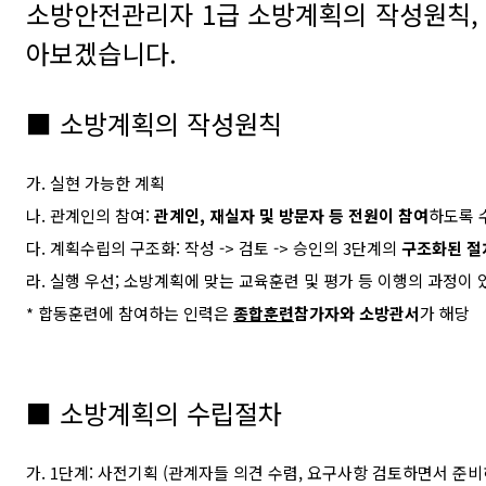
소방안전관리자 1급 소방계획의 작성원칙,
아보겠습니다.
■
소방계획의 작성원칙
가
.
실현 가능한 계획
나
.
관계인의 참여
:
관계인
,
재실자 및 방문자 등 전원이 참여
하도록 
다
.
계획수립의 구조화
:
작성
->
검토
->
승인의
3
단계의
구조화된 절
라
.
실행 우선
;
소방계획에 맞는 교육훈련 및 평가 등 이행의 과정이
*
합동훈련에 참여하는 인력은
종합훈련
참가자와 소방관서
가 해당
■
소방계획의 수립절차
가
. 1
단계
:
사전기획
(
관계자들 의견 수렴
,
요구사항 검토하면서 준비