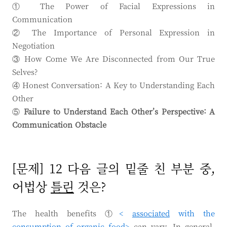
① The Power of Facial Expressions in
Communication
② The Importance of Personal Expression in
Negotiation
③ How Come We Are Disconnected from Our True
Selves?
④ Honest Conversation: A Key to Understanding Each
Other
⑤
Failure to Understand Each Other’s Perspective: A
Communication Obstacle
[문제] 12 다음 글의 밑줄 친 부분 중,
어법상
틀린
것은?
The health benefits ①
<
associated
with the
consumption of organic food>
can vary. In general,