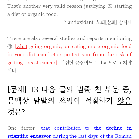
That’s another very valid reason justifying ⑤
starting
a diet of organic food.
* antioxidant: 노화[산화] 방지제
There are also several studies and reports mentioning
④
[
what
going organic, or eating more organic food
in your diet can better protect you from the risk of
getting breast cancer]
. 완전한 문장이므로 that으로 고쳐야
한다.
[문제] 13 다음 글의 밑줄 친 부분 중,
문맥상 낱말의 쓰임이 적절하지
않은
것은?
One factor
[that contributed to
the decline
in
scientific endeavor
during the last days of the
Roman