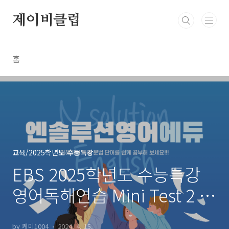
본문 바로가기
제이비클럽
홈
교육/2025학년도 수능특강
EBS 2025학년도 수능특강
영어독해연습 Mini Test 2 필
자의 주장~어휘
by 케미1004
2024. 4. 15.