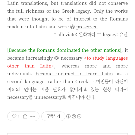
Latin translations, but translations did not conserve
the full richness of the Greek legacy. Only the works
that were thought to be of interest to the Romans
made it into Latin and were ⑤
preserved
.
* alleviate: 완화하다 ** legacy: 유산
[Because the Romans dominated the other nations]
, it
became increasingly ③
necessary
<to study languages
other than Latin>
, whereas more and more
individuals
became inclined to learn Latin
as a
second language, rather than Greek. 로마인들이 라틴어
이외의 언어는 배울 필요가 없어지고 있는 현상 따라서
necessary를 unnecessary로 바꾸어야 한다.
1
구독하기