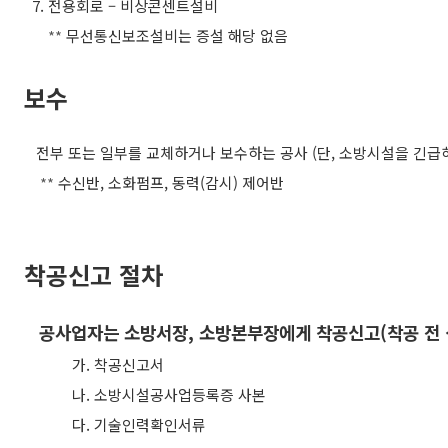
7.
전용회로
–
비상콘센트설비
**
무선통신보조설비는 증설 해당 없음
보수
전부 또는 일부를 교체하거나 보수하는 공사
(
단
,
소방시설을 긴급히
**
수신반
,
소화펌프
,
동력
(
감시
)
제어반
착공신고 절차
공사업자는 소방서장
,
소방본부장에게 착공신고
(
착공 전
가.
착공신고서
나.
소방시설공사업등록증 사본
다.
기술인력확인서류