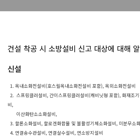
건설 착공 시 소방설비 신고 대상에 대해 
신설
1. 옥내소화전설비
(
호스릴옥내소화전설비 포함
),
옥외소화전설비
2.
스프링클러설비
,
간이스프링클러설비
(
캐비닛형 포함
),
화재조기
비
,
이산화탄소소화설비
,
3. 할론소화설비
,
할로겐화합물 및 불활성기체소화설비
,
미분무소
4.
연결송수관설비
,
연결살수설비
,
연소방지설비