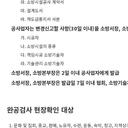
라.
소방시설공사 계약서
마.
설계도서
바.
하도급통지서 사본
공사업자는 변경신고할 사항
(30
일 이내
)
을 소방서장
,
소
가.
시공자
나.
소방시설의 종류
다.
책임시공 소방기술자
라.
기술관리 소방기술자
소방서장
,
소방본부장은
2
일 이내 공사업자에게 발급
소방서장
,
소방본부장은 발급일
7
일 이내 협회
,
소방기술
완공검사 현장확인 대상
1.
문화 및 집회
,
종교
,
판매
,
노유자
,
수련
,
운동
,
숙박
,
창고
,
지하상