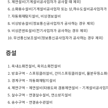
5.
제연설비
(
기계설비공사업자가 공사할 때 제외
)
6.
소화용수설비
(
기게설비공사업자 또는 상
,
하수도설비공사업자가 
7.
자동화재탐지설비
,
비상경보설비
8.
비상방송설비
(
정보통신공사업자가 공사하는 경우 제외
)
9.
비상콘센트설비
(
전기사업자가 공사하는 경우 제외
)
10.
무선통신보조설비
(
정보통신공사업자가 공사하는 경우 제외
)
증설
1.
옥내소화전설비
,
옥외소화전설비
2.
방호구역
–
스프링클러설비
,
간이스프링클러설비
,
물분무등소화
3.
경계구역
–
자동화재탐지설비
4.
제연구역
–
제연설비
(
타용도와 겸용제연설비
–
기계설비공사업자
5.
살수구역
–
연결살수설비
,
연소방지설비
6.
송수구역
–
연결송수관설비