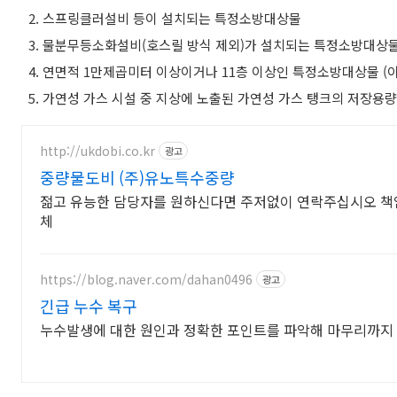
2.
스프링클러설비 등이 설치되는 특정소방대상물
3.
물분무등소화설비
(
호스릴 방식 제외
)
가 설치되는 특정소방대상
4.
연면적
1
만제곱미터 이상이거나
11
층 이상인 특정소방대상물
(
5.
가연성 가스 시설 중 지상에 노출된 가연성 가스 탱크의 저장용
http://ukdobi.co.kr
광고
중량물도비 (주)유노특수중량
젊고 유능한 담당자를 원하신다면 주저없이 연락주십시오 책
체
https://blog.naver.com/dahan0496
광고
긴급 누수 복구
누수발생에 대한 원인과 정확한 포인트를 파악해 마무리까지