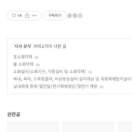
14
구독하기
'
시사 상식
' 카테고리의 다른 글
포소화약제
(0)
물 소화약제
(0)
소화설비(소화기구, 각종설비 및 소화약제)
(1)
옥내, 옥외, 스프링클러, 비상방송설비 설치대상 및 자동화재탐지설비
실내화재 종류/열전달/전기화재원인/정전기 예방
(0)
관련글