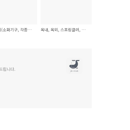
소화설비(소화기구, 각종설비 및 소화약제)
옥내, 옥외, 스프링클러, 비상방송설비 설치대상 및 자동화재탐지설비등
려드립니다.