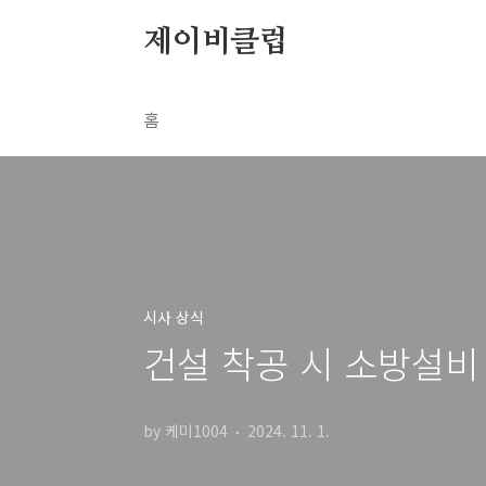
본문 바로가기
제이비클럽
홈
시사 상식
건설 착공 시 소방설비
by 케미1004
2024. 11. 1.